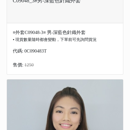
C09048_3#男-深藍色針織外套
≡外套C09048-3≡ 男-深藍色針織外套
⦁ 現貨數量隨時都會變動，下單前可先詢問貨況
代碼: 0C090483T
售價:
1250