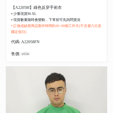
【A22058f】綠色反穿手術衣
⦁ 少量現貨M-XL
⦁ 現貨數量隨時會變動，下單前可先詢問貨況
⦁ 訂做或缺貨商品製作時間約45~60個工作天(不含週六日及
國定假日)
代碼: A22058FN
售價:
1050