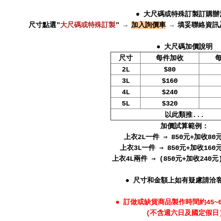
● 大尺碼或特殊訂製訂購辦
尺寸點選"
大尺碼或特殊訂製
" →
加入詢價車
→ 填妥聯絡資訊
● 大尺碼加價說明
尺寸
每件加收
2L
$80
3L
$160
4L
$240
5L
$320
以此類推...
加價試算範例：
上衣2L一件 ⇒ 850元+加收80元
上衣3L一件 ⇒ 850元+加收160元
上衣4L兩件 ⇒ (850元+加收240元)
● 尺寸和金額上如有疑慮請洽
● 訂做或缺貨商品製作時間約45~
(不含週六日及國定假日