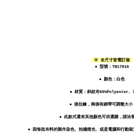
※ 全尺寸皆需訂做
● 型號：T
B17016
● 顏色：白
色
● 材質：
斜紋布65%Polyester、3
●
後拉鍊，兩側有綁帶可調整大小
● 此款式還有其他顏色可供選購，請洽
● 因每批布料的製作染色、拍攝燈光、或是電腦和行動