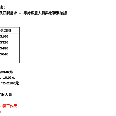
法：
及訂製需求 → 等待客服人員與您聯繫確認
每套加收
$160
$320
$480
$640
=930元
=1010元
*2=2180元
客服人員
60個工作天
)