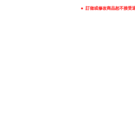
● 訂做或修改商品恕不接受
台中門市
台中市東區台中路407-5號
TEL : TEL : (04)2280-5893
T
FAX : (04)2280-6507
F