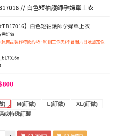
B17016 // 白色短袖護師孕婦單上衣
#TB17016】白色短袖護師孕婦單上衣
皆需訂做
或缺貨商品製作時間約45~60個工作天(不含週六日及國定假
_b17016n
9
$800
做)
M(訂做)
L(訂做)
XL(訂做)
碼或特殊訂製
+
加入購物車
加入詢價車