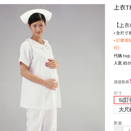
上衣T
【上衣
⦁ 全尺寸
⦁ 訂做
日)
代碼
top
人氣
853
建議售價
尺寸
S(訂
大尺
數量
-