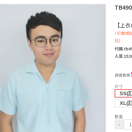
TB4
【上衣
⦁ 訂做
日)
代碼
tb4
人氣
152
建議售價
尺寸
SS(
XL(
數量
-