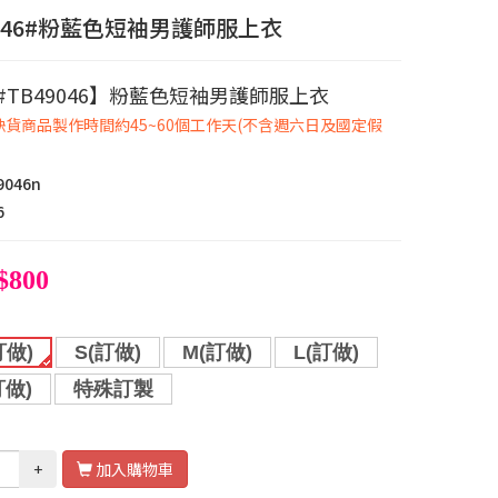
9046#粉藍色短袖男護師服上衣
#TB49046】粉藍色短袖男護師服上衣
或缺貨商品製作時間約45~60個工作天(不含週六日及國定假
9046n
6
$800
訂做)
S(訂做)
M(訂做)
L(訂做)
訂做)
特殊訂製
+
加入購物車