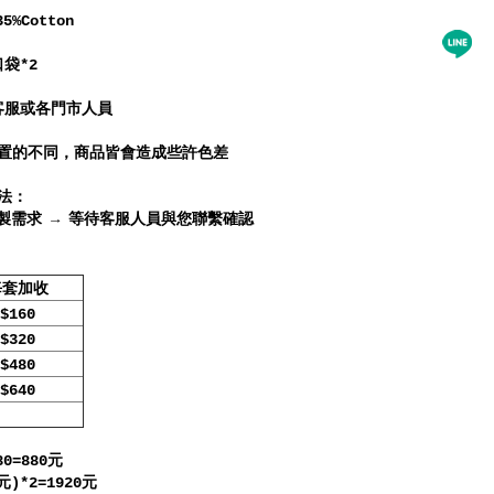
5%Cotton
袋*2
客服或各門市人員
裝置的不同，商品皆會造成些許色差
法：
製需求 → 等待客服人員與您聯繫確認
每套加收
$160
$320
$480
$640
0=880元
)*2=1920元