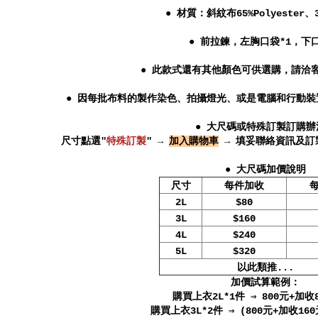
● 材質：斜紋布65%Polyester、3
● 前拉鍊，左胸口袋*1，下口
● 此款式還有其他顏色可供選購，請洽
● 因每批布料的製作染色、拍攝燈光、或是電腦和行動
● 大尺碼或特殊訂製訂購辦
尺寸點選"
特殊訂製
" →
加入購物車
→ 填妥聯絡資訊及訂
● 大尺碼加價說明
尺寸
每件加收
2L
$80
3L
$160
4L
$240
5L
$320
以此類推...
加價試算範例：
購買上衣2L*1件 ⇒ 800元+加收8
購買上衣3L*2件 ⇒ (800元+加收160元