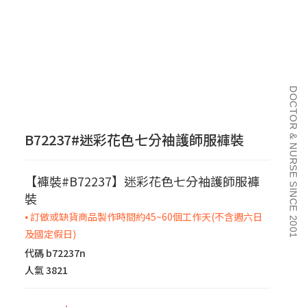
DOCTOR & NURSE SINCE 2001
B72237#迷彩花色七分袖護師服褲裝
【褲裝#B72237】迷彩花色七分袖護師服褲
裝
⦁ 訂做或缺貨商品製作時間約45~60個工作天(不含週六日
及國定假日)
代碼
b72237n
人氣
3821