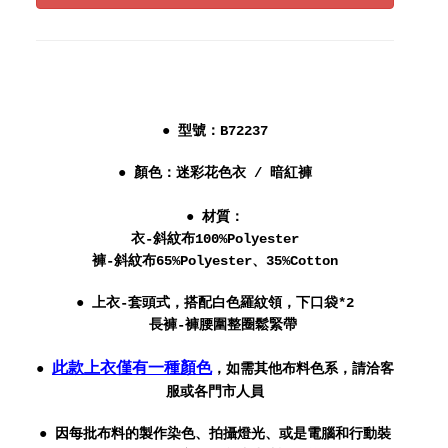
● 型號：
B72237
● 顏色：迷彩花色衣 / 暗紅褲
● 材質：
衣-
斜紋布100%Polyester
褲-斜紋布65%Polyester、35%Cotton
● 上衣-
套頭式，搭配白色羅紋領
，下口袋*2
長褲-褲腰圍整圈鬆緊帶
此款上衣僅有一種顏色
●
，如需其他布料色系，請洽客
服或各門市人員
● 因每批布料的製作染色、拍攝燈光、或是電腦和行動裝