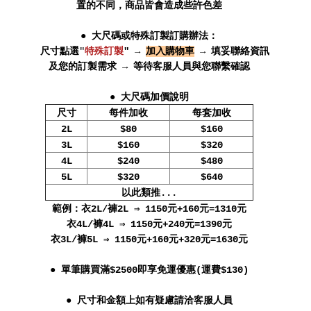
置的不同，商品皆會造成些許色差
● 大尺碼或特殊訂製訂購辦法：
尺寸點選
"
特殊訂製
" →
加入購物車
→ 填妥聯絡資訊
及您的訂製需求 → 等待客服人員與您聯繫確認
● 大尺碼加價說明
尺寸
每件加收
每套加收
2L
$80
$160
3L
$160
$320
4L
$240
$480
5L
$320
$640
以此類推...
範例：衣2L/褲2L ⇒ 1150元+160元=1310元
衣4L/褲4L ⇒ 1150元+240元=1390元
衣3L/褲5L ⇒ 1150元+160元+320元=1630元
● 單筆購買滿$2500即享免運優惠(運費$130)
● 尺寸和金額上如有疑慮請洽客服人員