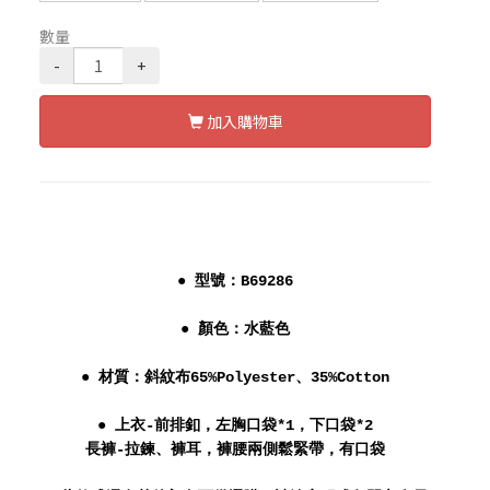
數量
-
+
加入購物車
● 型號：B69286
● 顏色：水藍色
● 材質：斜紋布65%Polyester、35%Cotton
● 上衣-前排釦，左胸口袋*1，下口袋*2
長褲-拉鍊、褲耳，褲腰兩側鬆緊帶，有口袋