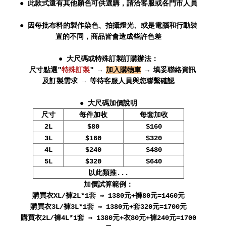
● 此款式還有其他顏色可供選購，請洽客服或各門市人員
● 因每批布料的製作染色、拍攝燈光、或是電腦和行動裝
置的不同，商品皆會造成些許色差
● 大尺碼或特殊訂製訂購辦法：
尺寸點選"
特殊訂製
" →
加入購物車
→ 填妥聯絡資訊
及訂製需求 → 等待客服人員與您聯繫確認
● 大尺碼加價說明
尺寸
每件加收
每套加收
2L
$80
$160
3L
$160
$320
4L
$240
$480
5L
$320
$640
以此類推...
加價試算範例：
購買衣XL/褲2L*1套 ⇒ 1380元+褲80元=1460元
購買衣3L/褲3L*1套 ⇒ 1380元+套320元=1700元
購買衣2L/褲4L*1套 ⇒ 1380元+衣80元+褲240元=1700