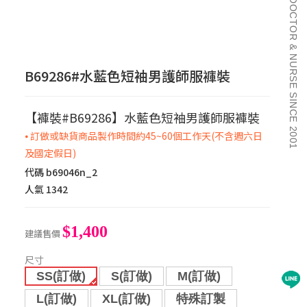
DOCTOR & NURSE SINCE 2001
B69286#水藍色短袖男護師服褲裝
【褲裝#B69286】水藍色短袖男護師服褲裝
⦁ 訂做或缺貨商品製作時間約45~60個工作天(不含週六日
及國定假日)
代碼
b69046n_2
人氣
1342
$1,400
建議售價
尺寸
SS(訂做)
S(訂做)
M(訂做)
L(訂做)
XL(訂做)
特殊訂製