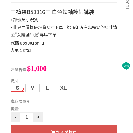
≡褲裝B50016≡ 白色短袖護師褲裝
⦁ 部份尺寸現貨
⦁ 此頁面僅提供現貨尺寸下單，選項如沒有您需要的尺寸請
至"女護理師服"專區下單
代碼
0b50016n_1
人氣
18753
$1,000
建議售價
尺寸
S
M
L
XL
庫存限量
6
數量
-
+
加入購物車