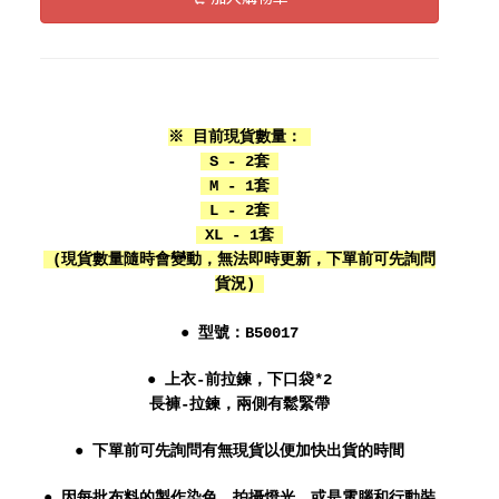
※ 目前現貨數量：
S - 2套
M - 1套
L - 2套
XL - 1套
(現貨數量隨時會變動，無法即時更新，下單前可先詢問
貨況)
● 型號：B50017
● 上衣-前拉鍊，下口袋*2
長褲-拉鍊，兩側有鬆緊帶
● 下單前可先詢問有無現貨以便加快出貨的時間
● 因每批布料的製作染色、拍攝燈光、或是電腦和行動裝