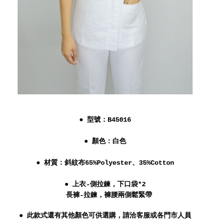
● 型號：B45016
● 顏色：白色
● 材質：斜紋布65%Polyester、35%Cotton
● 上衣-
側拉鍊，下口袋*2
長褲-
拉鍊，褲腰兩側鬆緊帶
● 此款式還有其他顏色可供選購，請洽客服或各門市人員