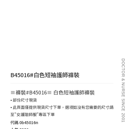
DOCTOR & NURSE SINCE 2001
B45016#白色短袖護師褲裝
≡褲裝#B45016≡ 白色短袖護師褲裝
⦁ 部份尺寸現貨
⦁ 此頁面僅提供現貨尺寸下單，選項如沒有您需要的尺寸請
至"女護理師服"專區下單
代碼
0b45016n