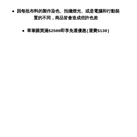
● 因每批布料的製作染色、拍攝燈光、或是電腦和行動裝
置的不同，商品皆會造成些許色差
● 單筆購買滿$2500即享免運優惠(運費$130)
● 尺寸和金額上如有疑慮請洽客服人員
● 訂做或缺貨商品製作時間約45~60個工作天
(不含週六日及國定假日)
● 訂做或修改商品恕不接受退換貨