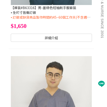
DOCTOR & NURSE SINCE 2001
【褲裝#B63316】男-墨綠色短袖刷手服套裝
⦁ 全尺寸皆需訂做
⦁ 訂做或缺貨商品製作時間約45~60個工作天(不含週六日及國定假日)
$1,650
詳細介紹