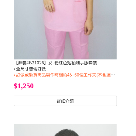
【褲裝#B21026】女-粉紅色短袖刷手服套裝
⦁ 全尺寸皆需訂做
⦁ 訂做或缺貨商品製作時間約45~60個工作天(不含週六日及國定假日)
$1,250
詳細介紹