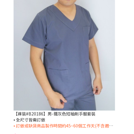
【褲裝#B20186】男-鐵灰色短袖刷手服套裝
⦁ 全尺寸皆需訂做
⦁ 訂做或缺貨商品製作時間約45~60個工作天(不含週六日及國定假日)