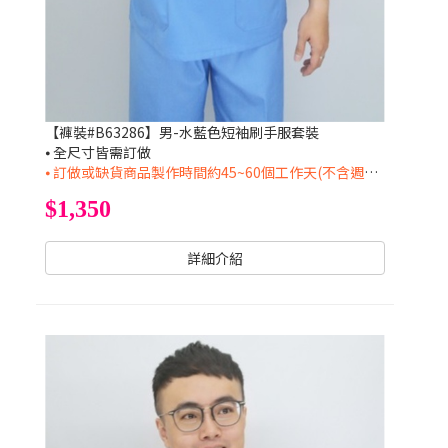
【褲裝#B63286】男-水藍色短袖刷手服套裝
⦁ 全尺寸皆需訂做
⦁ 訂做或缺貨商品製作時間約45~60個工作天(不含週六日及國定假日)
$1,350
詳細介紹