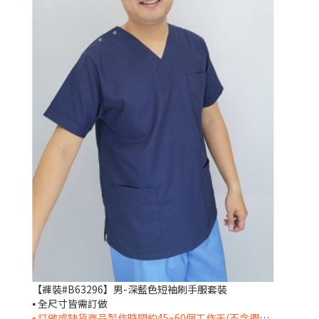
【褲裝#B63296】男-深藍色短袖刷手服套裝
⦁ 全尺寸皆需訂做
⦁ 訂做或缺貨商品製作時間約45~60個工作天(不含週六日及國定假日)