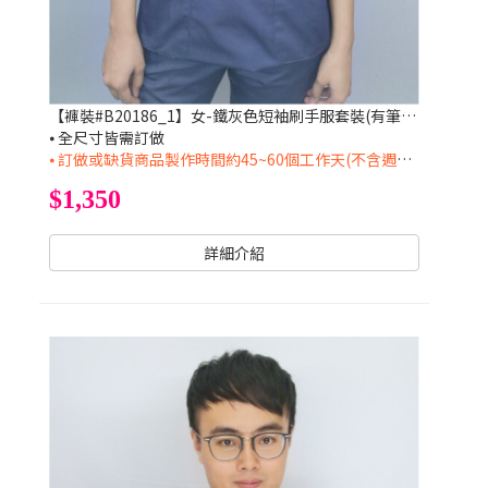
【褲裝#B20186_1】女-鐵灰色短袖刷手服套裝(有筆插)
⦁ 全尺寸皆需訂做
⦁ 訂做或缺貨商品製作時間約45~60個工作天(不含週六日及國定假日)
$1,350
詳細介紹