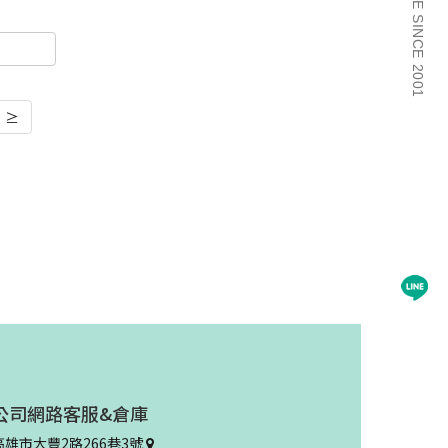
≥
公司網路客服&倉庫
高雄市大豐2路266巷3號