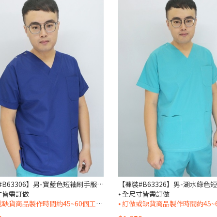
【褲裝#B63306】男-寶藍色短袖刷手服套裝
尺寸皆需訂做
⦁ 全尺寸皆需訂做
貨商品製作時間約45~60個工作天(不含週六日及國定假日)
⦁ 訂做或缺貨商品製作時間約45~60個工作天(不含週六日