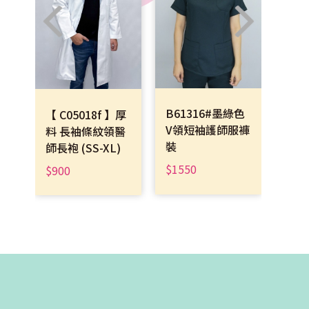
B61316#墨綠色
厚
【 C05018f 】厚
【 C
V領短袖護師服褲
袍
料 長袖條紋領醫
料 
裝
師長袍 (SS-XL)
(SS-
$1550
$900
$55
高雄門市
高雄市三民區大豐二路300號
TEL : (07)385-9363
FAX : (07)385-9560